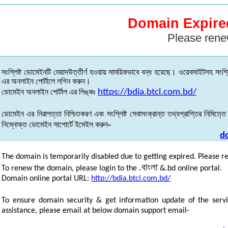
Domain Expire
Please rene
সংশ্লিষ্ট
ডোমেইনটি
মেয়াদউত্তীর্ণ
হওয়ায়
সাময়িকভাবে
বন্ধ
হয়েছে
।
ওয়েবসাইটসহ
সংশ্ল
এর
অনলাইন
পোর্টালে
লগিন
করুন
।
ডোমেইন
অনলাইন
পোর্টাল
এর
লিঙ্কঃ
https://bdia.btcl.com.bd/
ডোমেইন
এর
নিরাপত্তা
নিশ্চিতকরণ
এবং
সংশ্লিষ্ট
সেবাসংক্রান্ত
তথ্যপ্রাপ্তির
নিমিত্তে
-
নিম্নোক্ত
ডোমেইন
সাপোর্টে
ইমেইল
করুন
d
The domain is temporarily disabled due to getting expired. Please r
.
বাংলা
To renew the domain, please login to the
&.bd online portal.
Domain online portal URL:
http://bdia.btcl.com.bd/
To ensure domain security & get information update of the servi
assistance, please email at below domain support email-