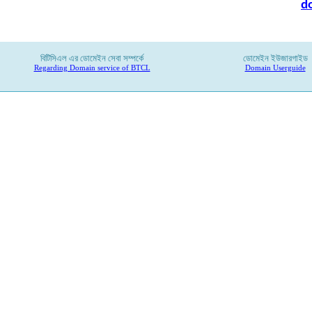
d
বিটিসিএল
এর
ডোমেইন
সেবা
সম্পর্কে
ডোমেইন ইউজারগাইড
Regarding Domain service of BTCL
Domain Userguide